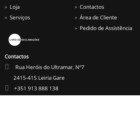
Loja
Contactos
>
>
Serviços
Área de Cliente
>
>
Pedido de Assistência
>
Contactos
Rua Heróis do Ultramar, Nº7
2415-415 Leiria Gare
+351 913 888 138
+351 913 539 630
+351 244 011 128
geral@fpspindle.com